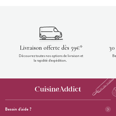
Livraison offerte dès 59€*
30
Découvrez toutes nos options de livraison et
Be
la rapidité d'expédition.
Besoin d'aide ?