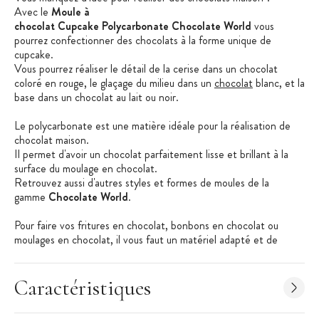
Avec le
Moule à
chocolat Cupcake Polycarbonate Chocolate World
vous
pourrez confectionner des chocolats à la forme unique de
cupcake.
Vous pourrez réaliser le détail de la cerise dans un chocolat
coloré en rouge, le glaçage du milieu dans un
chocolat
blanc, et la
base dans un chocolat au lait ou noir.
Le polycarbonate est une matière idéale pour la réalisation de
chocolat maison.
Il permet d'avoir un chocolat parfaitement lisse et brillant à la
surface du moulage en chocolat.
Retrouvez aussi d'autres styles et formes de moules de la
gamme
Chocolate World
.
Pour faire vos fritures en chocolat, bonbons en chocolat ou
moulages en chocolat, il vous faut un matériel adapté et de
qualité professionnelle.
La marque belge
Chocolate World
propose des moules
en polycarbonate, le nec plus ultra pour réaliser vos chocolats
Caractéristiques
« maison ».
Cette marque vous propose une multitude de formes allant de la