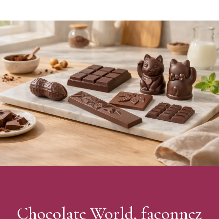
plus traditionnelle, aux formes plus modernes.
Caractéristiques du Moule à chocolat Cupcake Polycarbonate
Chocolate World
:
Matière : Polycarbonate
Couleur : transparent
Forme : Cupcake
Nombre d'empreintes : 18 (9 devant + 9 dos)
Dimensions du moulage : Moulage du haut Ø32 x 17,50 mm
/ moulage du bas Ø32 x 14,50 mm
Poids du moulage final (à l'unité) : 17,50 g
Dimensions de la plaque : 275 x 135 x 24 mm
Marque : Chocolate World
Fabrication : Belgique
Moule vendu à l'unité
Chocolate World, façonnez