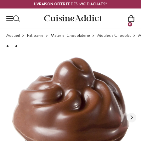
Contenu principal
LIVRAISON OFFERTE DÈS 59€ D'ACHATS*
0
Accueil
Pâtisserie
Matériel Chocolaterie
Moules à Chocolat
M