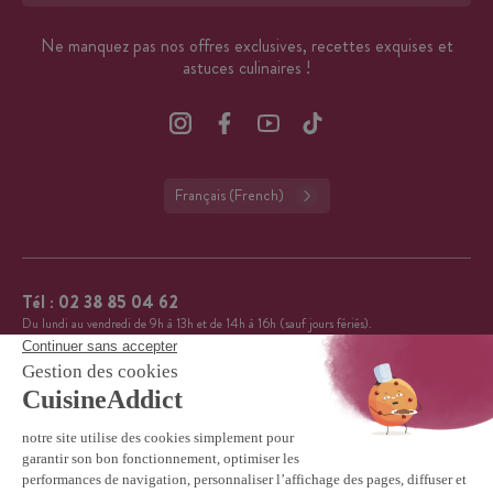
Ne manquez pas nos offres exclusives, recettes exquises et
astuces culinaires !
Français (French)
Tél :
02 38 85 04 62
Du lundi au vendredi de 9h à 13h et de 14h à 16h (sauf jours fériés).
CuisineAddict affiche une note de 4,7 sur 5 grâce à plus
4.7
de 3 700 avis authentiques. Merci pour votre fidélité.
VOIR TOUS LES AVIS