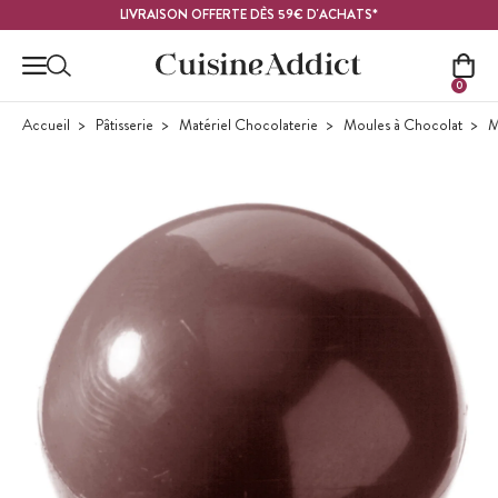
Contenu principal
LIVRAISON OFFERTE DÈS 59€ D'ACHATS*
0
Accueil
Pâtisserie
Matériel Chocolaterie
Moules à Chocolat
M