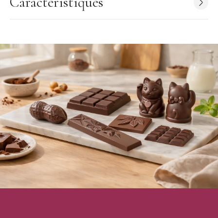
Caractéristiques
Pour faire vos fritures en chocolat, bonbons en chocolat ou
moulages en chocolat, il vous faut un matériel adapté et de
qualité professionnelle.
La marque belge
Chocolate World
propose des moules
en polycarbonate, parfaits pour réaliser des chocolats maison.
Cette marque vous propose une multitude de formes allant de la
plus traditionnelle, aux formes plus modernes.
Caractéristiques du Moule à chocolat sphère Ø 2,7
cm Polycarbonate Chocolate World
:
Matière : Polycarbonate
Couleur : Transparent
Forme : sphère
Nombre d'empreintes : 32 (4x8)
Dimensions du moulage : Ø27 mm
Dimensions de la plaque : 275 x 135 x 24 mm
Marque : Chocolate World
Fabrication : Belgique
Moule vendu à l'unité