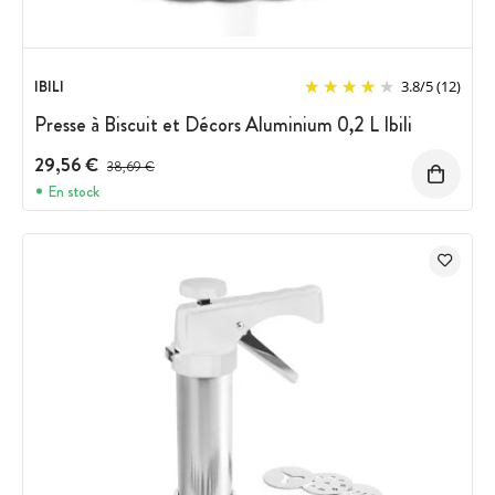
IBILI
3.8
/
5
(12)
Presse à Biscuit et Décors Aluminium 0,2 L Ibili
29,56 €
Prix avant réduction :
38,69 €
En stock