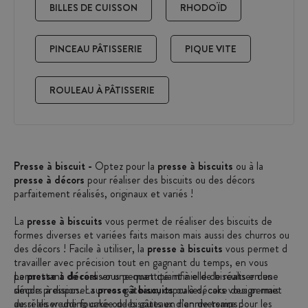
BILLES DE CUISSON
RHODOÏD
PINCEAU PÂTISSERIE
PIQUE VITE
ROULEAU À PÂTISSERIE
Presse à biscuit -
Optez pour la
presse à biscuits
ou à la
presse à décors
pour réaliser des biscuits ou des décors
parfaitement réalisés, originaux et variés !
La
presse à biscuits
vous permet de réaliser des biscuits de
formes diverses et variées faits maison mais aussi des churros ou
des décors ! Facile à utiliser, la
presse à biscuits
vous permet de
travailler avec précision tout en gagnant du temps, en vous
permettant de réaliser une quantité infinie de biscuits en une
La
presse à décors
vous permet quant à elle de réaliser des
simple pression. La
décors à disposer sur vos gâteaux, cupcakes, cake design mais
presse à biscuits
ou à décors vous permet
de réaliser une fournée de biscuits en rien de temps !
aussi les wedding cake ou les gâteaux d’anniversaire pour les