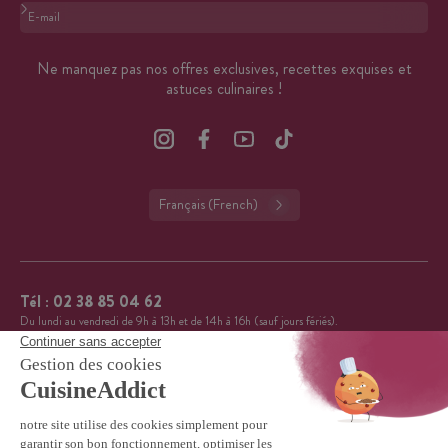
Format : adresse@email.com
Ne manquez pas nos offres exclusives, recettes exquises et
astuces culinaires !
Français (French)
Tél :
02 38 85 04 62
Du lundi au vendredi de 9h à 13h et de 14h à 16h (sauf jours fériés).
CuisineAddict affiche une note de 4,7 sur 5 grâce à plus
4.7
de 3 700 avis authentiques. Merci pour votre fidélité.
VOIR TOUS LES AVIS