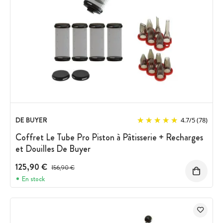
DE BUYER
4.7
/
5
(78)
Coffret Le Tube Pro Piston à Pâtisserie + Recharges
et Douilles De Buyer
125,90 €
Prix avant réduction :
156,90 €
En stock