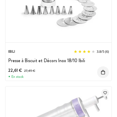
IBILI
3.8
/
5
(6)
Presse à Biscuit et Décors Inox 18/10 Ibili
22,61 €
Prix avant réduction :
27,49 €
En stock