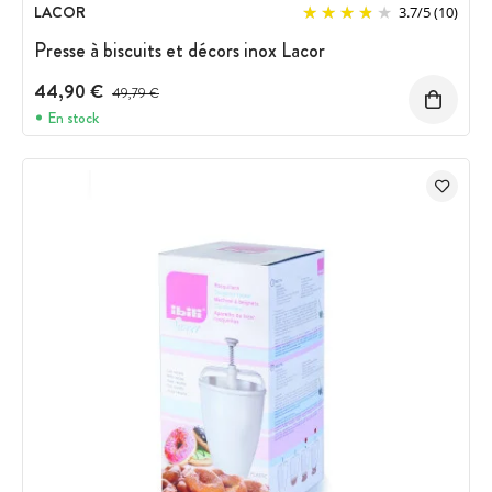
LACOR
3.7
/
5
(10)
Presse à biscuits et décors inox Lacor
44,90 €
Prix avant réduction :
49,79 €
En stock