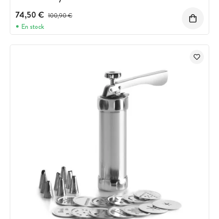
74,50 €
Prix avant réduction :
100,90 €
En stock