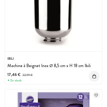
IBILI
Machine à Beignet Inox Ø 8,5 cm x H 18 cm Ibili
17,46 €
Prix avant réduction :
22,99 €
En stock