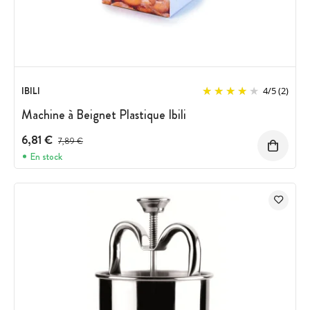
IBILI
4
/
5
(2)
Machine à Beignet Plastique Ibili
6,81 €
Prix avant réduction :
7,89 €
En stock