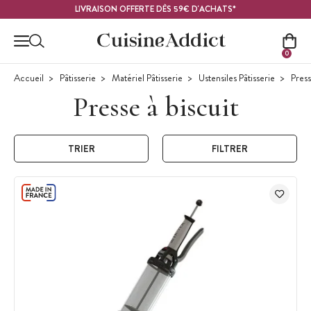
Contenu principal
LIVRAISON OFFERTE DÈS 59€ D'ACHATS*
0
Accueil
Pâtisserie
Matériel Pâtisserie
Ustensiles Pâtisserie
Press
Presse à biscuit
TRIER
FILTRER