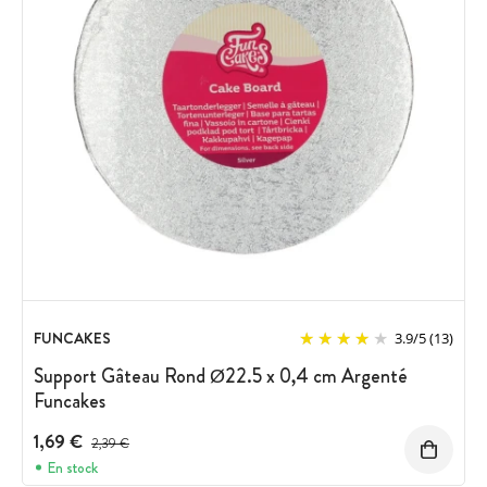
FUNCAKES
3.9
/
5
(13)
Support Gâteau Rond Ø22.5 x 0,4 cm Argenté
Funcakes
1,69 €
Prix avant réduction :
2,39 €
En stock