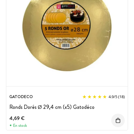
GATODECO
4.9
/
5
(18)
Ronds Dorés Ø 29,4 cm (x5) Gatodéco
4,69 €
En stock