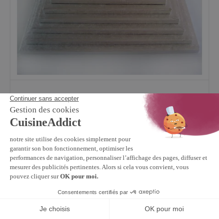
FUNCAKES
5
/
5
(2)
Support Gâteau Carré 40 x 1 cm Argenté Funcakes
6,79 €
En stock