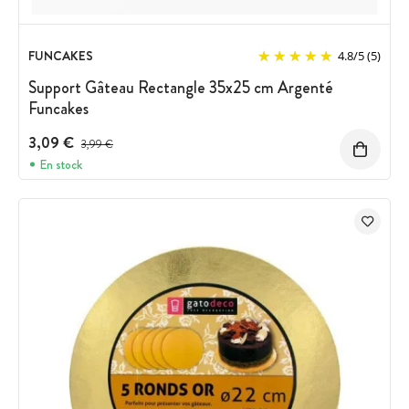
FUNCAKES
4.8
/
5
(5)
Support Gâteau Rectangle 35x25 cm Argenté
Funcakes
3,09 €
Prix avant réduction :
3,99 €
En stock