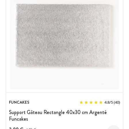
FUNCAKES
4.8
/
5
(40)
Support Gâteau Rectangle 40x30 cm Argenté
Funcakes
Prix avant réduction :