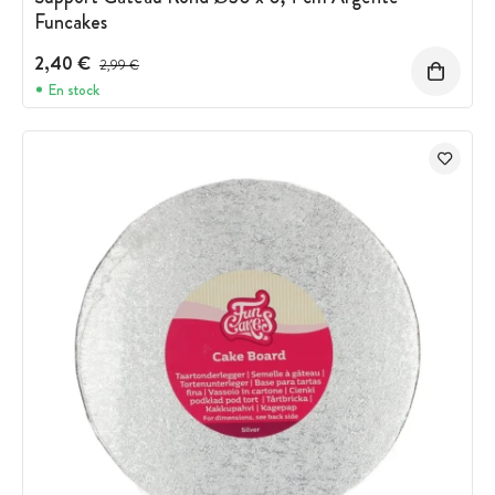
Funcakes
2,40 €
Prix avant réduction :
2,99 €
En stock