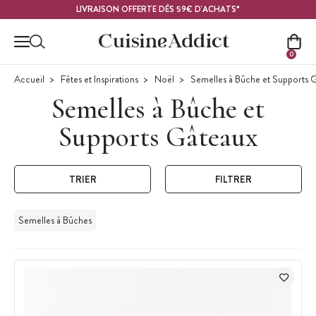
Contenu principal
LIVRAISON OFFERTE DÈS 59€ D'ACHATS*
0
Accueil
Fêtes et Inspirations
Noël
Semelles à Bûche et Supports 
Semelles à Bûche et
Supports Gâteaux
TRIER
FILTRER
Semelles à Bûches