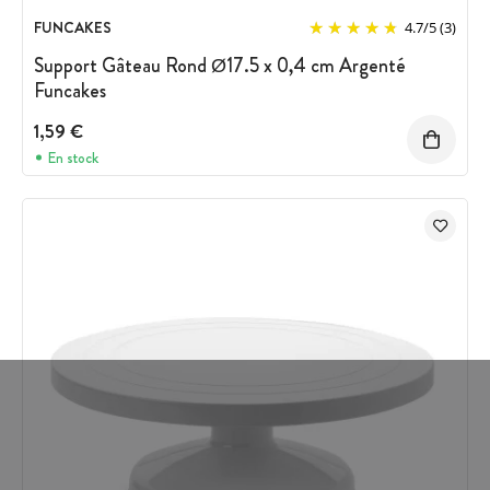
FUNCAKES
4.7
/
5
(3)
Support Gâteau Rond Ø17.5 x 0,4 cm Argenté
Funcakes
1,59 €
En stock