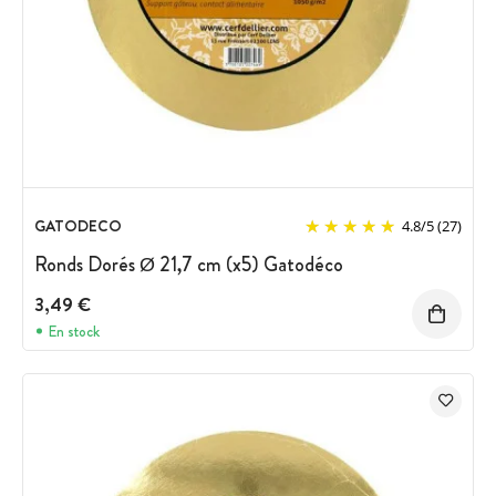
GATODECO
4.8
/
5
(27)
Ronds Dorés Ø 21,7 cm (x5) Gatodéco
3,49 €
En stock