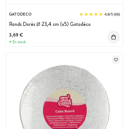
GATODECO
4.8
/
5
(66)
Ronds Dorés Ø 23,4 cm (x5) Gatodéco
3,69 €
En stock