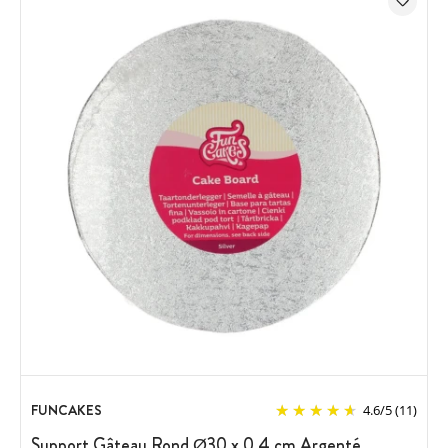
FUNCAKES
4.6
/
5
(11)
Support Gâteau Rond Ø30 x 0,4 cm Argenté