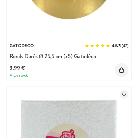
GATODECO
4.8
/
5
(42)
Ronds Dorés Ø 25,5 cm (x5) Gatodéco
3,99 €
En stock