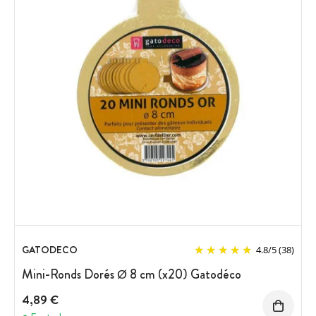
GATODECO
4.8
/
5
(38)
Mini-Ronds Dorés Ø 8 cm (x20) Gatodéco
4,89 €