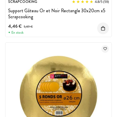
SCRAPCOOKING
4.8
/
5
(59)
Support Gâteau Or et Noir Rectangle 30x20cm x5
Scrapcooking
4,46 €
Prix avant réduction :
5,69 €
En stock