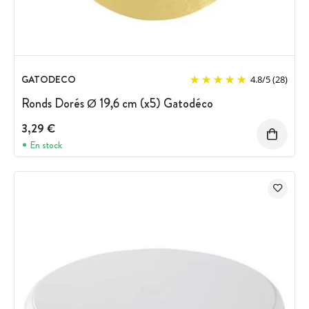
GATODECO
4.8
/
5
(28)
Ronds Dorés Ø 19,6 cm (x5) Gatodéco
3,29 €
En stock