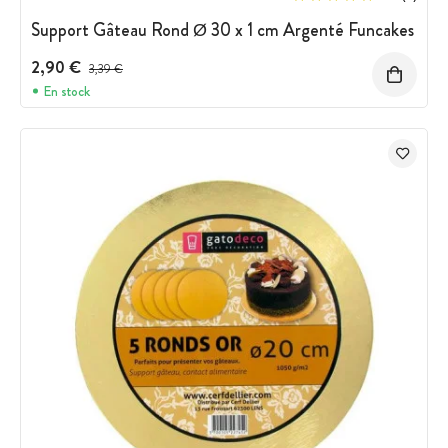
Support Gâteau Rond Ø 30 x 1 cm Argenté Funcakes
2,90 €
Prix avant réduction :
3,39 €
En stock