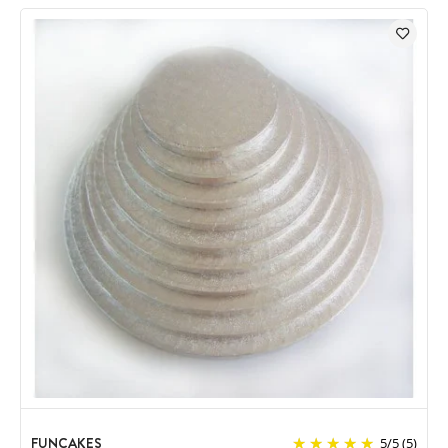
FUNCAKES
5
/
5
(5)