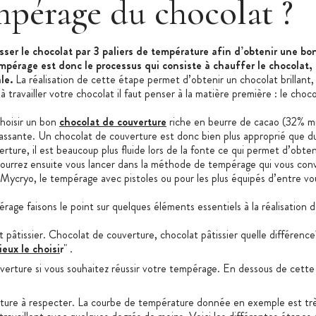
mpérage du chocolat ?
ser le chocolat par 3 paliers de température afin d’obtenir une bon
mpérage est donc le processus qui consiste à chauffer le chocolat,
ale.
La réalisation de cette étape permet d’obtenir un chocolat brillant,
vailler votre chocolat il faut penser à la matière première : le choc
choisir un bon
chocolat de couverture
riche en beurre de cacao (32% mi
et cassante. Un chocolat de couverture est donc bien plus approprié que 
ure, il est beaucoup plus fluide lors de la fonte ce qui permet d’obtenir
ourrez ensuite vous lancer dans la méthode de tempérage qui vous conv
ycryo, le tempérage avec pistoles ou pour les plus équipés d’entre vo
age faisons le point sur quelques éléments essentiels à la réalisation 
 pâtissier. Chocolat de couverture, chocolat pâtissier quelle différence
eux le choisi
r
" .
ture si vous souhaitez réussir votre tempérage. En dessous de cette quan
ture à respecter. La courbe de température donnée en exemple est tr