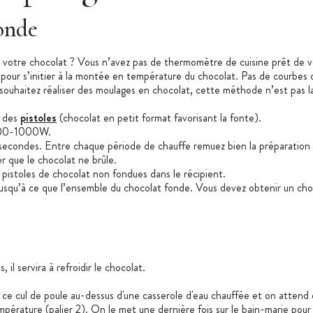
onde
e votre chocolat ? Vous n’avez pas de thermomètre de cuisine prêt de v
our s’initier à la montée en température du chocolat. Pas de courbes de
uhaitez réaliser des moulages en chocolat, cette méthode n’est pas la 
z des
pistoles
(chocolat en petit format favorisant la fonte).
 800-1000W.
 secondes. Entre chaque période de chauffe remuez bien la préparatio
r que le chocolat ne brûle.
 pistoles de chocolat non fondues dans le récipient.
jusqu’à ce que l’ensemble du chocolat fonde. Vous devez obtenir un choc
l servira à refroidir le chocolat.
ce cul de poule au-dessus d'une casserole d'eau chauffée et on attend q
pérature (palier 2). On le met une dernière fois sur le bain-marie pour q