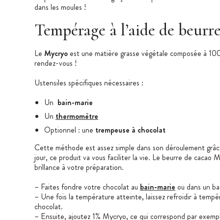
dans les moules !
Tempérage à l’aide de beurr
Le
Mycryo
est une matière grasse végétale composée à 1
rendez-vous !
Ustensiles spécifiques nécessaires :
Un
bain-marie
Un
thermomètre
Optionnel : une
trempeuse à chocolat
Cette méthode est assez simple dans son déroulement grâce 
jour, ce produit va vous faciliter la vie. Le beurre de cac
brillance à votre préparation.
– Faites fondre votre chocolat au
bain-marie
ou dans un ba
– Une fois la température atteinte, laissez refroidir à tem
chocolat.
– Ensuite, ajoutez 1% Mycryo, ce qui correspond par exemp