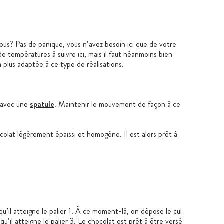
ous? Pas de panique, vous n’avez besoin ici que de votre
 températures à suivre ici, mais il faut néanmoins bien
plus adaptée à ce type de réalisations.
n avec une
spatule
. Maintenir le mouvement de façon à ce
olat légèrement épaissi et homogène. Il est alors prêt à
u’il atteigne le palier 1. À ce moment-là, on dépose le cul
u’il atteigne le palier 3. Le chocolat est prêt à être versé