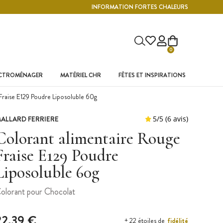
INFORMATION FORTES CHALEURS
0
ECTROMÉNAGER
MATÉRIEL CHR
FÊTES ET INSPIRATIONS
Fraise E129 Poudre Liposoluble 60g
ALLARD FERRIERE
Colorant alimentaire Rouge
Fraise E129 Poudre
Liposoluble 60g
olorant pour Chocolat
22,39 €
fidélité
+ 22 étoiles de