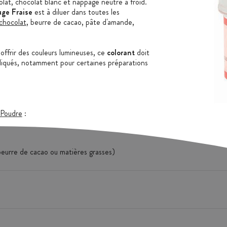
lat, chocolat blanc et nappage neutre à froid.
uge Fraise
est à diluer dans toutes les
chocolat
, beurre de cacao, pâte d'amande,
offrir des couleurs lumineuses, ce
colorant
doit
diqués, notamment pour certaines préparations
 Poudre
:
 beurre de cacao ou matières grasses)
 Aluminium 25% max
ssionnels