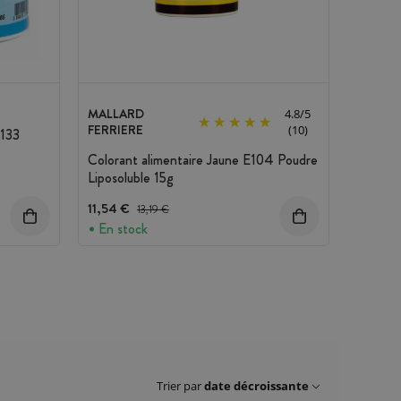
MALLARD
4.8
/
5
FERRIERE
(10)
E133
Colorant alimentaire Jaune E104 Poudre
Liposoluble 15g
11,54 €
Prix avant réduction :
13,19 €
En stock
Trier par
date décroissante