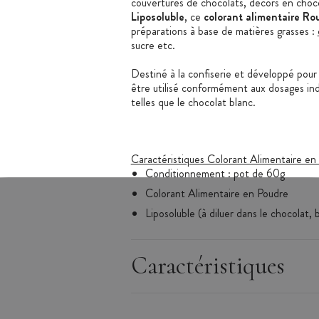
couvertures de chocolats, décors en choco
Liposoluble
, ce
colorant alimentaire Ro
préparations à base de matières grasses :
sucre etc.
Destiné à la confiserie et développé pour 
être utilisé conformément aux dosages in
telles que le chocolat blanc.
Caractéristiques Colorant Alimentaire en
Conditionnement : pot de 60g
Colorant Alimentaire en Poudre
Liposoluble (à diluer dans le chocolat,
Colorant Alimentaire Rouge Fraise
Composition : Ponceau 4R E124 22%,
Caractéristiques
Utilisation limitée à 0,05 à 0,1 g/kg
Usage pour denrées alimentaires
Colorant alimentaire destiné aux profe