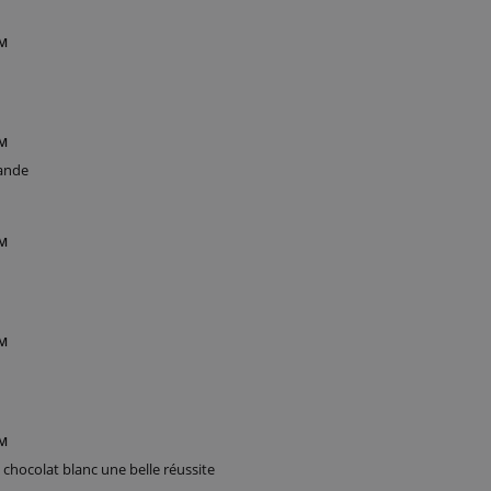
PM
AM
ande
PM
PM
PM
e chocolat blanc une belle réussite