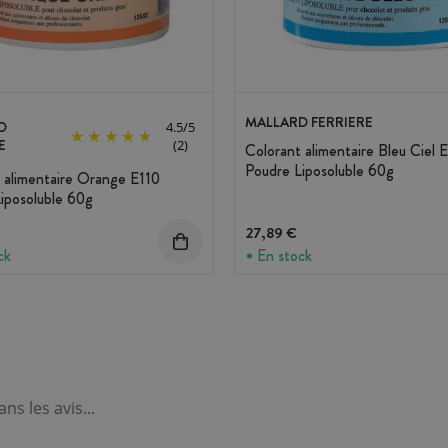
MALLARD FERRIERE
D
4.5
/
5
E
(2)
Colorant alimentaire Bleu Ciel 
Poudre Liposoluble 60g
 alimentaire Orange E110
iposoluble 60g
27,89 €
ck
En stock