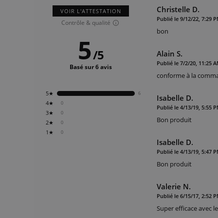
Christelle D.
VOIR L'ATTESTATION
Publié le 9/12/22, 7:29 
Contrôle & qualité
bon
5
/
5
Alain S.
Publié le 7/2/20, 11:25 
Basé sur 6 avis
conforme à la comm
5★
6
Isabelle D.
4★
0
Publié le 4/13/19, 5:55 
3★
0
Bon produit
2★
0
1★
0
Isabelle D.
Publié le 4/13/19, 5:47 
Bon produit
Valerie N.
Publié le 6/15/17, 2:52 
Super efficace avec l