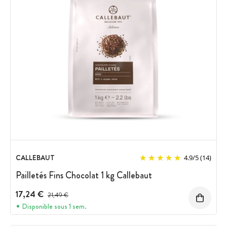
CALLEBAUT
4.9
/
5
(14)
Pailletés Fins Chocolat 1 kg Callebaut
17,24 €
Prix avant réduction :
21,49 €
Disponible sous 1 sem.