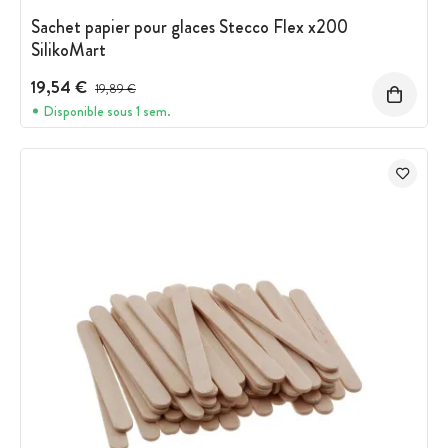
Sachet papier pour glaces Stecco Flex x200
SilikoMart
19,54 €
Prix avant réduction :
19,89 €
Disponible sous 1 sem.