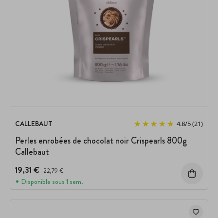
CALLEBAUT
4.8
/
5
(21)
Perles enrobées de chocolat noir Crispearls 800g
Callebaut
19,31 €
Prix avant réduction :
22,79 €
Disponible sous 1 sem.