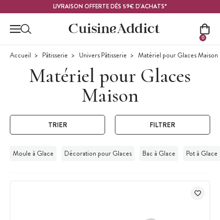
Contenu principal
LIVRAISON OFFERTE DÈS 59€ D'ACHATS*
0
Accueil
Pâtisserie
Univers Pâtisserie
Matériel pour Glaces Maison
Matériel pour Glaces
Maison
TRIER
FILTRER
Moule à Glace
Décoration pour Glaces
Bac à Glace
Pot à Glace