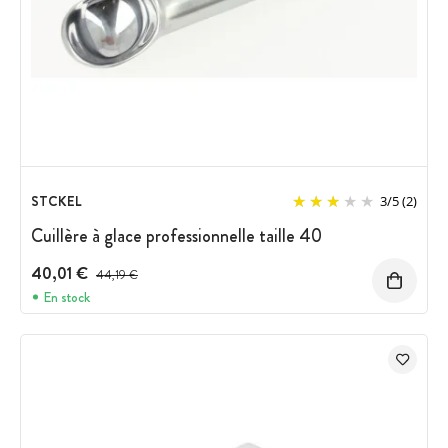
STCKEL
3
/
5
(2)
Cuillère à glace professionnelle taille 40
40,01 €
Prix avant réduction :
44,19 €
En stock