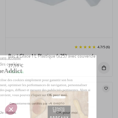
4.7
/
5
(6)
Bac à Glace 1 L Plastique (x25) avec couvercle
27,59 €
En stock