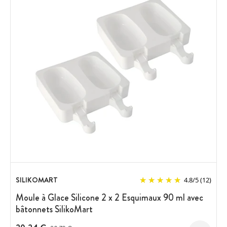
SILIKOMART
4.8
/
5
(12)
Moule à Glace Silicone 2 x 2 Esquimaux 90 ml avec
bâtonnets SilikoMart
Prix avant réduction :