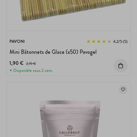
PAVONI
4.2
/
5
(5)
Mini Bâtonnets de Glace (x50) Pavogel
1,90 €
Prix avant réduction :
2,19 €
Disponible sous 2 sem.