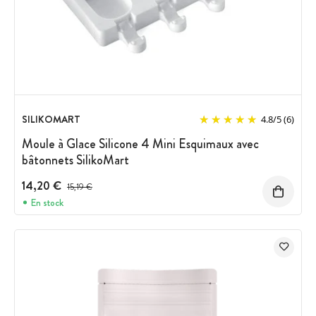
SILIKOMART
4.8
/
5
(6)
Moule à Glace Silicone 4 Mini Esquimaux avec
bâtonnets SilikoMart
14,20 €
Prix avant réduction :
15,19 €
En stock