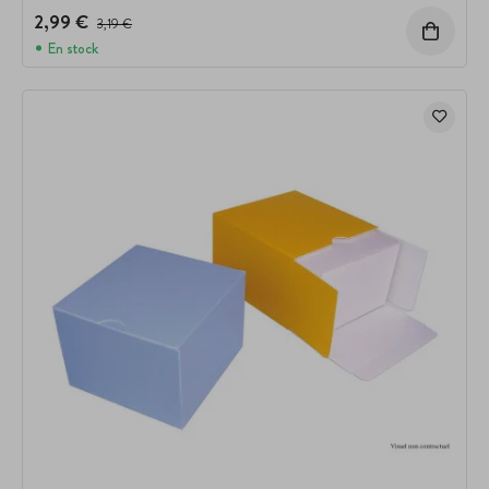
2,99 €
Prix avant réduction :
3,19 €
En stock