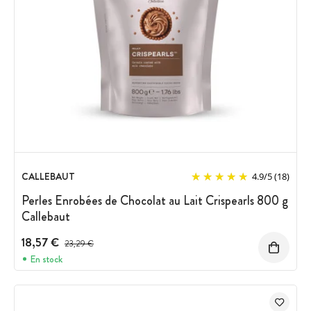
CALLEBAUT
4.9
/
5
(18)
Perles Enrobées de Chocolat au Lait Crispearls 800 g
Callebaut
18,57 €
Prix avant réduction :
23,29 €
En stock