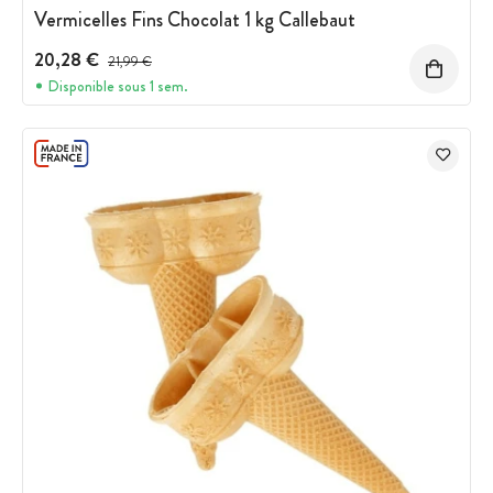
Vermicelles Fins Chocolat 1 kg Callebaut
20,28 €
Prix avant réduction :
21,99 €
Disponible sous 1 sem.