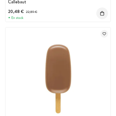
Callebaut
20,48 €
Prix avant réduction :
22,89 €
En stock