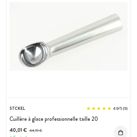
STCKEL
4.9
/
5
(9)
Cuillère à glace professionnelle taille 20
40,01 €
Prix avant réduction :
44,19 €