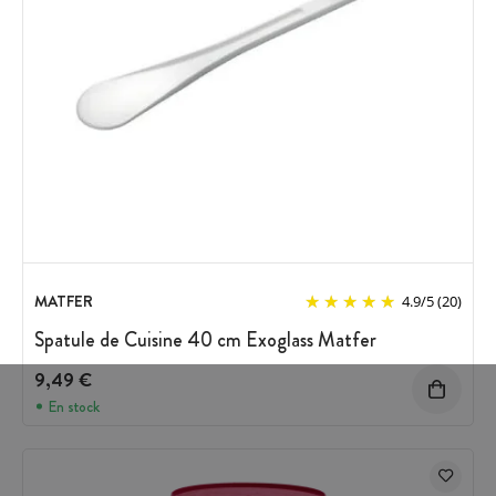
MATFER
4.9
/
5
(20)
Spatule de Cuisine 40 cm Exoglass Matfer
9,49 €
En stock