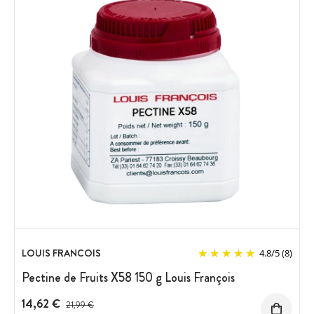
LOUIS FRANCOIS
4.8
/
5
(8)
Pectine de Fruits X58 150 g Louis François
14,62 €
Prix avant réduction :
21,99 €