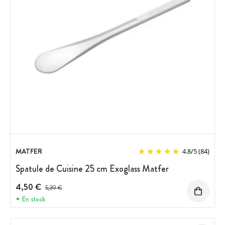
MATFER
4.8
/
5
(84)
Spatule de Cuisine 25 cm Exoglass Matfer
4,50 €
Prix avant réduction :
5,39 €
En stock