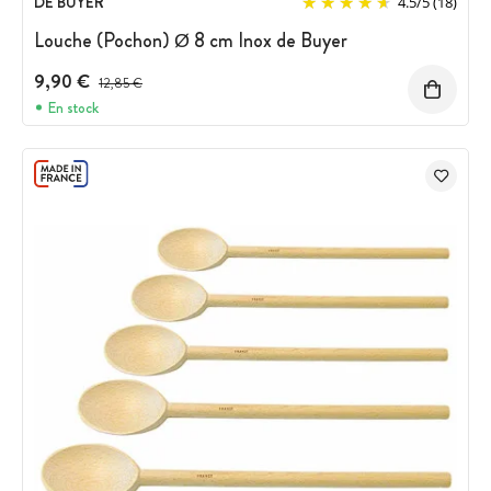
DE BUYER
4.5
/
5
(18)
Louche (Pochon) Ø 8 cm Inox de Buyer
9,90 €
Prix avant réduction :
12,85 €
En stock