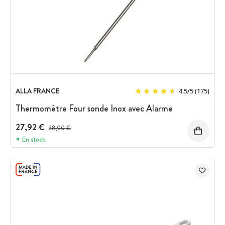
ALLA FRANCE
4.5
/
5
(175)
Thermomètre Four sonde Inox avec Alarme
27,92 €
Prix avant réduction :
38,90 €
En stock