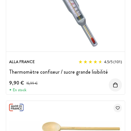
ALLA FRANCE
4.5
/
5
(101)
Thermomètre confiseur / sucre grande lisibilité
9,90 €
Prix avant réduction :
15,99 €
En stock