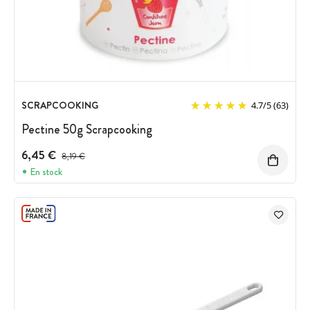
SCRAPCOOKING
4.7
/
5
(63)
Pectine 50g Scrapcooking
6,45 €
Prix avant réduction :
8,19 €
En stock