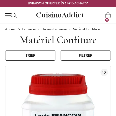
Contenu principal
LIVRAISON OFFERTE DÈS 59€ D'ACHATS*
0
Accueil
Pâtisserie
Univers Pâtisserie
Matériel Confiture
Matériel Confiture
TRIER
FILTRER