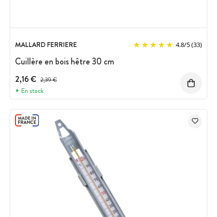
MALLARD FERRIERE
4.8
/
5
(33)
Cuillère en bois hêtre 30 cm
2,16 €
Prix avant réduction :
2,39 €
En stock