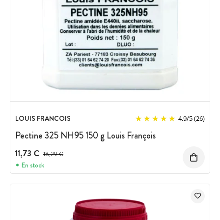
LOUIS FRANCOIS
4.9
/
5
(26)
Pectine 325 NH95 150 g Louis François
11,73 €
Prix avant réduction :
18,29 €
En stock