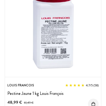
LOUIS FRANCOIS
4.7
/
5
(58)
Pectine Jaune 1 kg Louis François
48,99 €
Prix avant réduction :
61,49 €