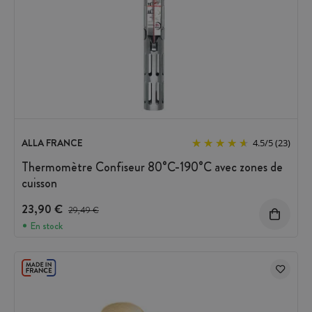
ALLA FRANCE
4.5
/
5
(23)
Thermomètre Confiseur 80°C-190°C avec zones de
cuisson
23,90 €
Prix avant réduction :
29,49 €
En stock