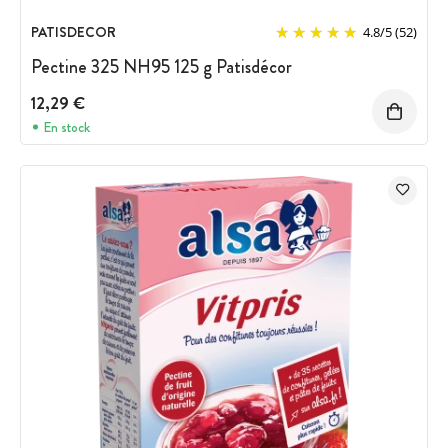
PATISDECOR
4.8
/
5
(52)
Pectine 325 NH95 125 g Patisdécor
12,29 €
En stock