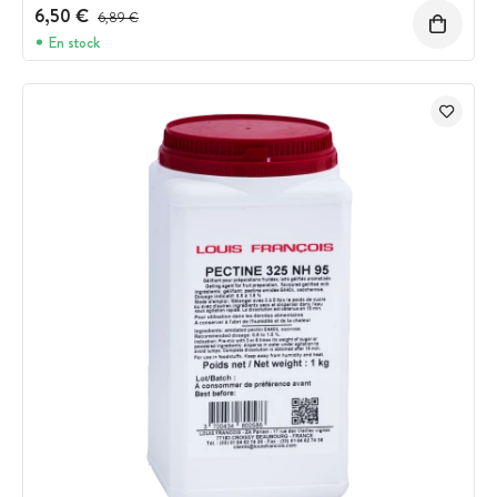
6,50 €
Prix avant réduction :
6,89 €
En stock