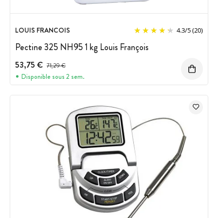
LOUIS FRANCOIS
4.3
/
5
(20)
Pectine 325 NH95 1 kg Louis François
53,75 €
Prix avant réduction :
71,29 €
Disponible sous 2 sem.