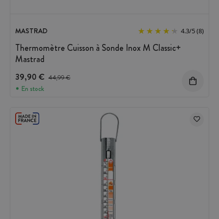
MASTRAD
4.3
/
5
(8)
Thermomètre Cuisson à Sonde Inox M Classic+
Mastrad
39,90 €
Prix avant réduction :
44,99 €
En stock