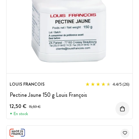
LOUIS FRANCOIS
4.4
/
5
(26)
Pectine Jaune 150 g Louis François
12,50 €
Prix avant réduction :
15,59 €
En stock