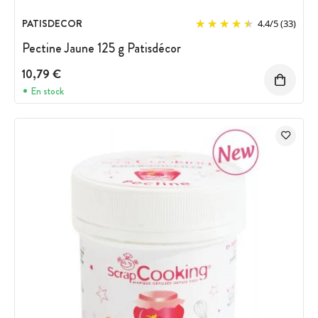
PATISDECOR
4.4
/
5
(33)
Pectine Jaune 125 g Patisdécor
10,79 €
En stock