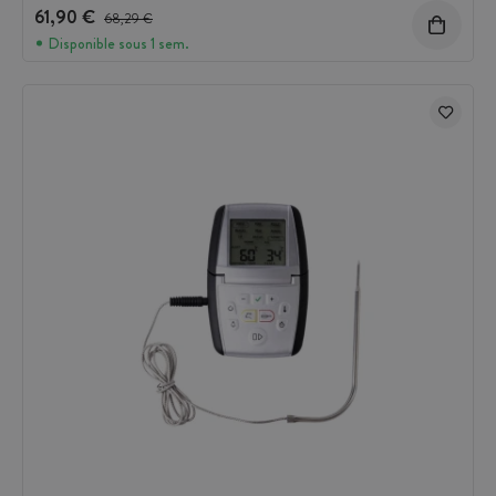
61,90 €
Prix avant réduction :
68,29 €
Disponible sous 1 sem.