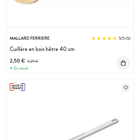
MALLARD FERRIERE
5
/
5
(5)
Cuillère en bois hêtre 40 cm
2,50 €
Prix avant réduction :
3,29 €
En stock