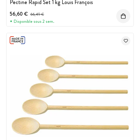
Pectine Rapid Set 1 kg Louis François
56,60 €
Prix avant réduction :
66,49 €
Disponible sous 2 sem.