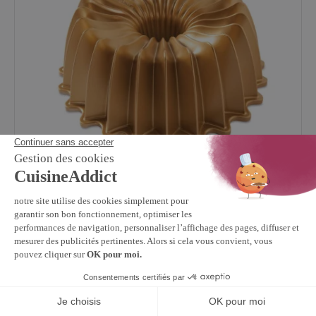
NORDIC WARE
Moule à Gâteau Bundt Brilliance 2,5 L Gold Nordic
Ware
59,90 €
En stock