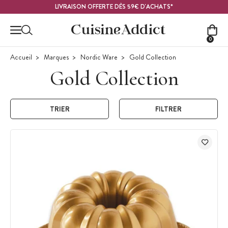
Contenu principal
LIVRAISON OFFERTE DÈS 59€ D'ACHATS*
0
Accueil
Marques
Nordic Ware
Gold Collection
Gold Collection
TRIER
FILTRER