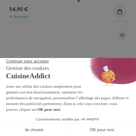
54,90 €
En stock