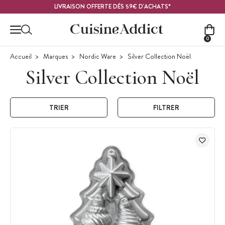
Contenu principal
LIVRAISON OFFERTE DÈS 59€ D'ACHATS*
0
Accueil
Marques
Nordic Ware
Silver Collection Noël
Silver Collection Noël
TRIER
FILTRER