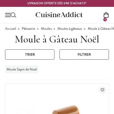
Contenu principal
LIVRAISON OFFERTE DÈS 59€ D'ACHATS*
0
Accueil
Pâtisserie
Moules
Moules à gâteaux
Moule à Gâteau N
Moule à Gâteau Noël
TRIER
FILTRER
Moule Sapin de Noël