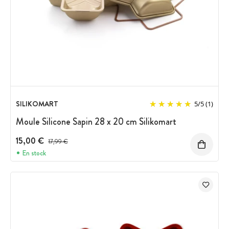
SILIKOMART
5
/
5
(1)
Moule Silicone Sapin 28 x 20 cm Silikomart
15,00 €
Prix avant réduction :
17,99 €
En stock