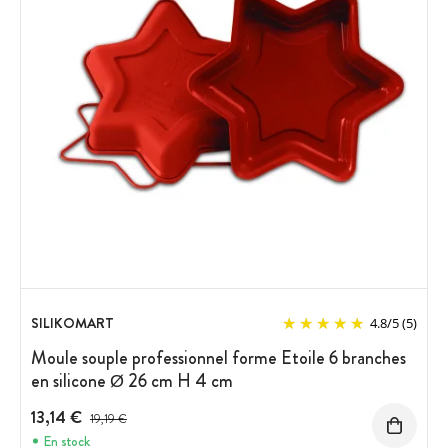
SILIKOMART
4.8
/
5
(5)
Moule souple professionnel forme Etoile 6 branches
en silicone Ø 26 cm H 4 cm
13,14 €
Prix avant réduction :
19,19 €
En stock