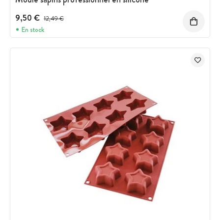
9,50 €
Prix avant réduction :
12,49 €
En stock