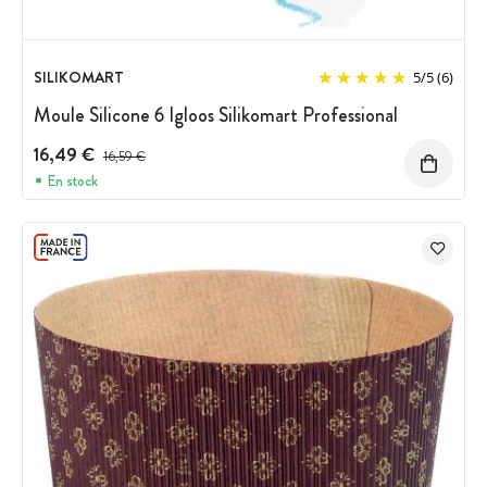
SILIKOMART
5
/
5
(6)
Moule Silicone 6 Igloos Silikomart Professional
16,49 €
Prix avant réduction :
16,59 €
En stock