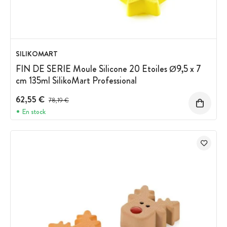
SILIKOMART
FIN DE SERIE Moule Silicone 20 Etoiles Ø9,5 x 7
cm 135ml SilikoMart Professional
62,55 €
Prix avant réduction :
78,19 €
En stock