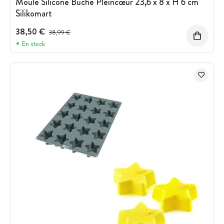
Moule Silicone Bûche Pleincœur 23,6 x 8 x H 6 cm
Silikomart
38,50 €
Prix avant réduction :
38,99 €
En stock