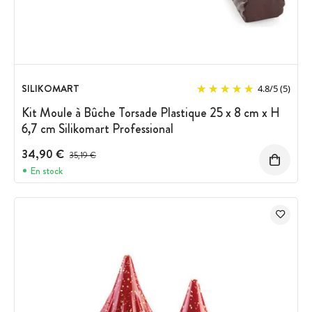
SILIKOMART
4.8
/
5
(5)
Kit Moule à Bûche Torsade Plastique 25 x 8 cm x H
6,7 cm Silikomart Professional
34,90 €
Prix avant réduction :
35,19 €
En stock