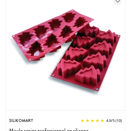
SILIKOMART
4.9
/
5
(10)
Moule sapins professionnel en silicone