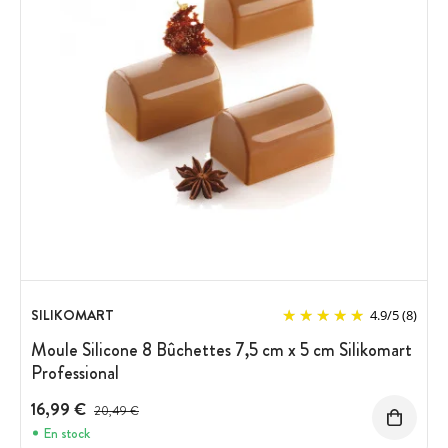
SILIKOMART
4.9
/
5
(8)
Moule Silicone 8 Bûchettes 7,5 cm x 5 cm Silikomart
Professional
16,99 €
Prix avant réduction :
20,49 €
En stock