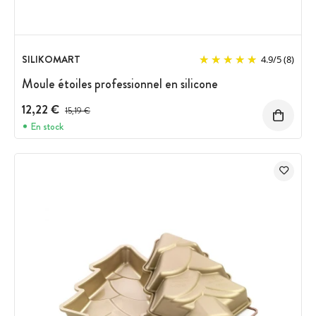
SILIKOMART
4.9
/
5
(8)
Moule étoiles professionnel en silicone
12,22 €
Prix avant réduction :
15,19 €
En stock