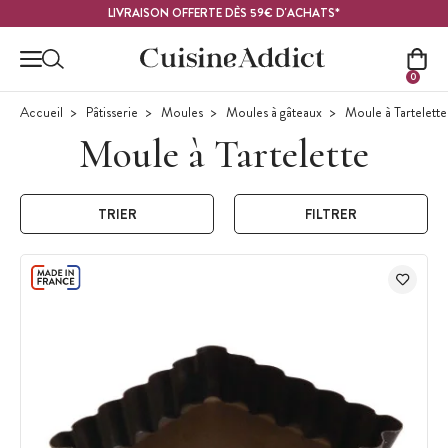
Contenu principal
LIVRAISON OFFERTE DÈS 59€ D'ACHATS*
0
Accueil
Pâtisserie
Moules
Moules à gâteaux
Moule à Tartelette
Moule à Tartelette
TRIER
FILTRER