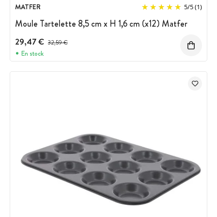
MATFER
5
/
5
(1)
Moule Tartelette 8,5 cm x H 1,6 cm (x12) Matfer
29,47 €
Prix avant réduction :
32,59 €
En stock