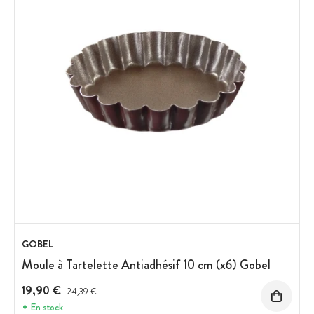
GOBEL
Moule à Tartelette Antiadhésif 10 cm (x6) Gobel
19,90 €
Prix avant réduction :
24,39 €
En stock