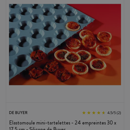
DE BUYER
4.5
/
5
(2)
Elastomoule mini-tartelettes - 24 empreintes 30 x
17,5 cm - Silicone de Buyer