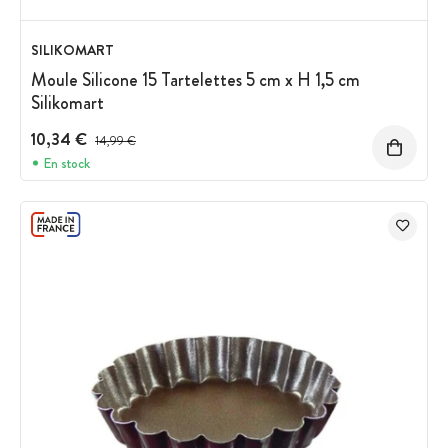
SILIKOMART
Moule Silicone 15 Tartelettes 5 cm x H 1,5 cm
Silikomart
10,34 €
Prix avant réduction :
14,99 €
En stock