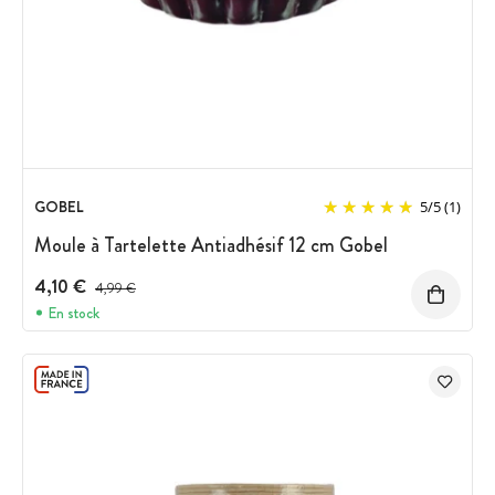
GOBEL
5
/
5
(1)
Moule à Tartelette Antiadhésif 12 cm Gobel
4,10 €
Prix avant réduction :
4,99 €
En stock