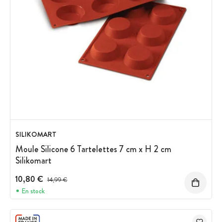
SILIKOMART
Moule Silicone 6 Tartelettes 7 cm x H 2 cm
Silikomart
10,80 €
Prix avant réduction :
14,99 €
En stock