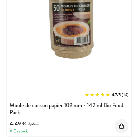
4.7
/
5
(14)
Moule de cuisson papier 109 mm - 142 ml Bio Food
Pack
4,49 €
Prix avant réduction :
7,99 €
En stock