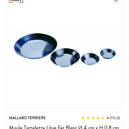
MALLARD FERRIERE
4.7
/
5
(3)
Moule Tartelette Unie Fer Blanc Ø 4 cm x H 0,8 cm