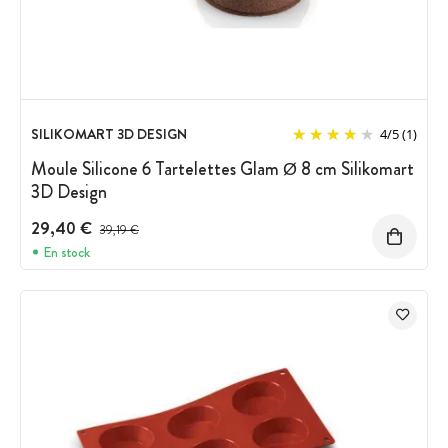
SILIKOMART 3D DESIGN
4
/
5
(1)
Moule Silicone 6 Tartelettes Glam Ø 8 cm Silikomart
3D Design
29,40 €
Prix avant réduction :
39,19 €
En stock