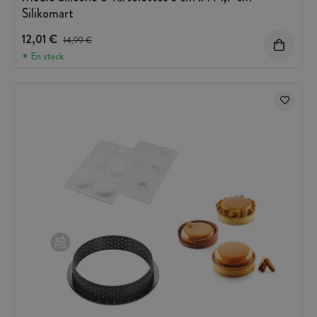
Silikomart
12,01 €
Prix avant réduction :
14,99 €
En stock