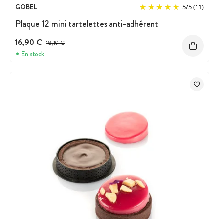
GOBEL
5
/
5
(11)
Plaque 12 mini tartelettes anti-adhérent
16,90 €
Prix avant réduction :
18,19 €
En stock