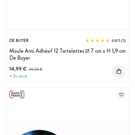
DE BUYER
4.8
/
5
(5)
Moule Anti Adhésif 12 Tartelettes Ø 7 cm x H 1,9 cm
De Buyer
14,99 €
Prix avant réduction :
20,20 €
En stock