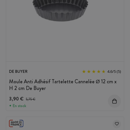
DE BUYER
4.6
/
5
(5)
Moule Anti Adhésif Tartelette Cannelée Ø 12 cm x
H 2 cm De Buyer
3,90 €
Prix avant réduction :
5,75 €
En stock