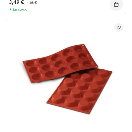
3,49 €
Prix avant réduction :
4,65 €
En stock