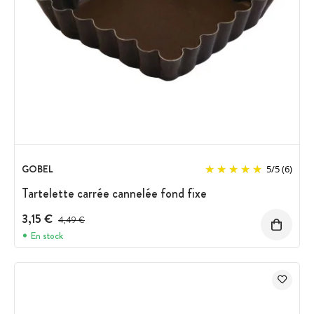
GOBEL
5
/
5
(6)
Tartelette carrée cannelée fond fixe
3,15 €
Prix avant réduction :
4,49 €
En stock