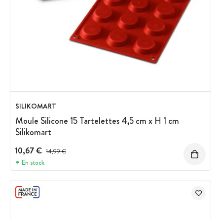
SILIKOMART
Moule Silicone 15 Tartelettes 4,5 cm x H 1 cm
Silikomart
10,67 €
Prix avant réduction :
14,99 €
En stock