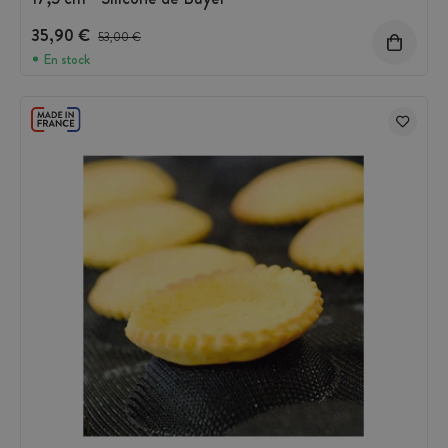
35,90 €
Prix avant réduction :
53,00 €
En stock