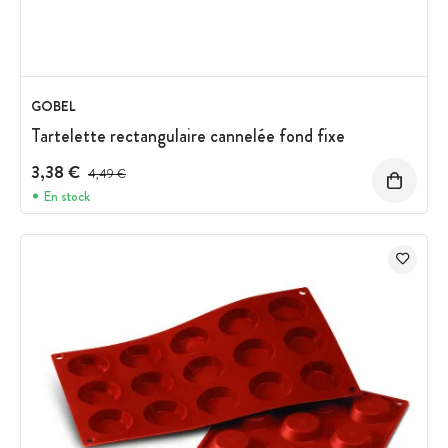
GOBEL
Tartelette rectangulaire cannelée fond fixe
3,38 €
Prix avant réduction :
4,49 €
En stock