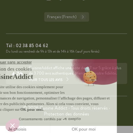
Français (French)
Tél :
02 38 85 04 62
Du lundi au vendredi de 9h à 13h et de 14h à 16h (sauf jours fériés).
CuisineAddict affiche une note de 4,7 sur 5 grâce à plus
4.7
de 3 700 avis authentiques. Merci pour votre fidélité.
VOIR TOUS LES AVIS
© 2026 Cuisine Addict · Tous droits réservés ·
Protection des données