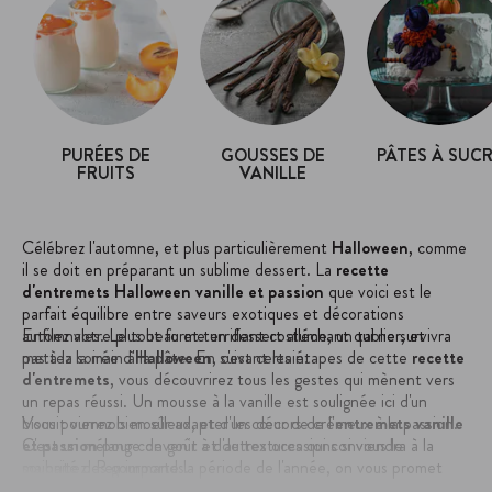
PURÉES DE
GOUSSES DE
PÂTES À SUC
FRUITS
VANILLE
Célébrez l'automne, et plus particulièrement
Halloween
, comme
il se doit en préparant un sublime dessert. La
recette
d'entremets Halloween vanille et passion
que voici est le
parfait équilibre entre saveurs exotiques et décorations
automnales. Le tout forme un dessert alléchant qui ne survivra
Enfilez votre plus beau et terrifiant costume, un tablier, et
pas à la soirée d'
mettez la main à la pâte. En suivant les étapes de cette
Halloween
, c'est certain.
recette
d'entremets
, vous découvrirez tous les gestes qui mènent vers
un repas réussi. Un mousse à la vanille est soulignée ici d'un
biscuit viennois moelleux, et d'un cœur de crémeux à la passion.
Vous pourrez bien sûr adapter les décors de l'
entremets vanille
C'est un mélange de goût et de textures qui conviendra à la
et passion
pour convenir à d'autres occasions si vous le
majorité des gourmands.
souhaitez. Peu importe la période de l'année, on vous promet
que vous vous régalerez !