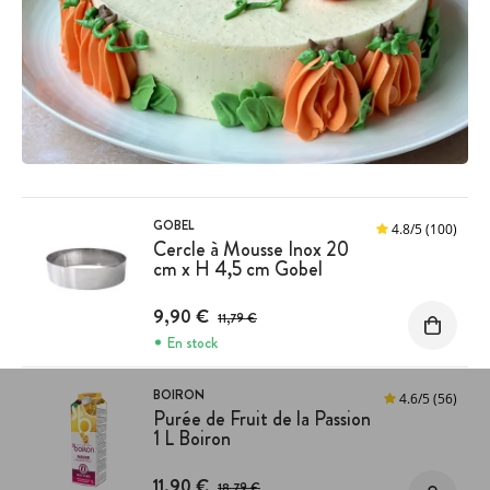
GOBEL
4.8
/
5
(100)
Cercle à Mousse Inox 20
cm x H 4,5 cm Gobel
Prix avant réduction :
9,90 €
11,79 €
En stock
BOIRON
4.6
/
5
(56)
Purée de Fruit de la Passion
1 L Boiron
Prix avant réduction :
11,90 €
18,79 €