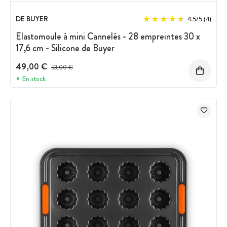
DE BUYER
4.5
/
5
(4)
Elastomoule à mini Cannelés - 28 empreintes 30 x
17,6 cm - Silicone de Buyer
49,00 €
Prix avant réduction :
53,00 €
En stock