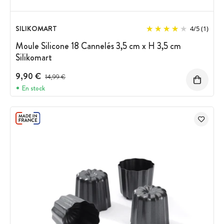
SILIKOMART
4
/
5
(1)
Moule Silicone 18 Cannelés 3,5 cm x H 3,5 cm
Silikomart
9,90 €
Prix avant réduction :
14,99 €
En stock