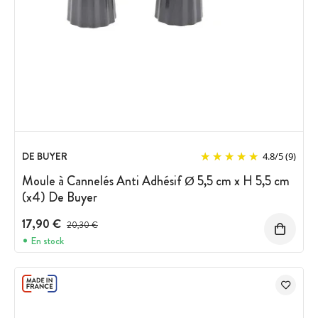
DE BUYER
4.8
/
5
(9)
Moule à Cannelés Anti Adhésif Ø 5,5 cm x H 5,5 cm
(x4) De Buyer
17,90 €
Prix avant réduction :
20,30 €
En stock