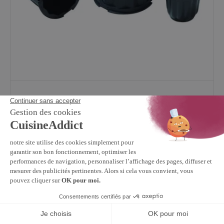
MATFER
4
/
5
(1)
Moule à Cannelé 3,5 cm Exoglass (x6)
43,39 €
En stock