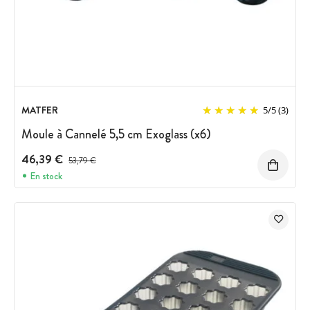
MATFER
5
/
5
(3)
Moule à Cannelé 5,5 cm Exoglass (x6)
46,39 €
Prix avant réduction :
53,79 €
En stock