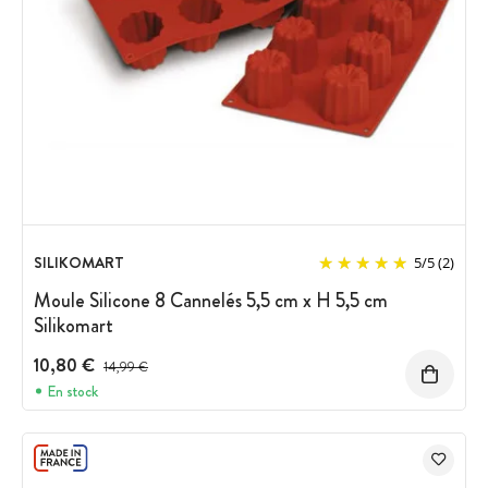
SILIKOMART
5
/
5
(2)
Moule Silicone 8 Cannelés 5,5 cm x H 5,5 cm
Silikomart
10,80 €
Prix avant réduction :
14,99 €
En stock