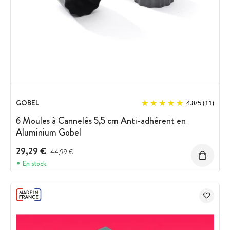
GOBEL
4.8
/
5
(11)
6 Moules à Cannelés 5,5 cm Anti-adhérent en
Aluminium Gobel
29,29 €
Prix avant réduction :
44,99 €
En stock