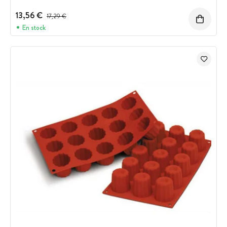
13,56 €
Prix avant réduction :
17,29 €
En stock