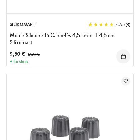
SILIKOMART
4.7
/
5
(3)
Moule Silicone 15 Cannelés 4,5 cm x H 4,5 cm
Silikomart
9,50 €
Prix avant réduction :
17,99 €
En stock