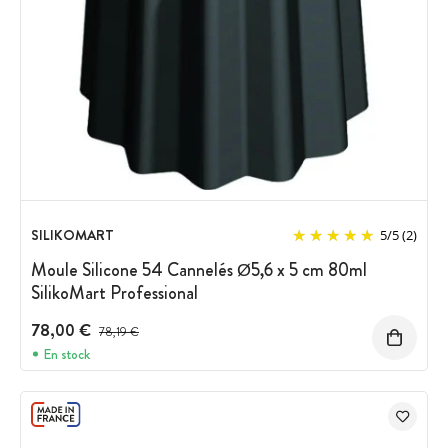
SILIKOMART
5
/
5
(2)
Moule Silicone 54 Cannelés Ø5,6 x 5 cm 80ml
SilikoMart Professional
78,00 €
Prix avant réduction :
78,19 €
En stock