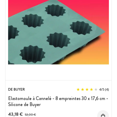
DE BUYER
4
/
5
(4)
Elastomoule à Cannelé - 8 empreintes 30 x 17,6 cm -
Silicone de Buyer
43,18 €
Prix avant réduction :
53,00 €