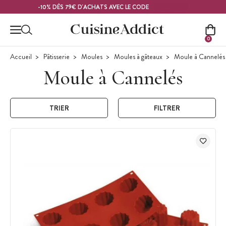
Contenu principal
MELON26
-10% DÈS 79€ D'ACHATS AVEC LE CODE
0
Accueil
Pâtisserie
Moules
Moules à gâteaux
Moule à Cannelés
Moule à Cannelés
TRIER
FILTRER