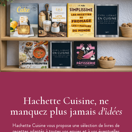
Nombre de pages : 384
Auteur : Jean-François Mallet
Edition : Hachette
Hachette Cuisine, ne
manquez plus jamais
d'idées
Hachette Cuisine vous propose une sélection de livres de
recettes adaptés à toutes vos envies et à vos éventuelles