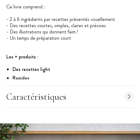
Ce livre comprend :
- 2 à 6 ingrédients par recettes présentés visuellement
- Des recettes courtes, simples, claires et précises
- Des illustrations qui donnent faim !
- Un temps de préparation court
Les + produits :
Des recettes light
Rapides
Et (presque) sans vaisselle !
Caractéristiques
Caractéristiques du Livre de Recettes
:
Titre :
Le Livre de Cuisine Les dîners chics les plus +
faciles du monde, chez Hachette
Collection
Simplissime
Format du livre : 205 x 260 mm