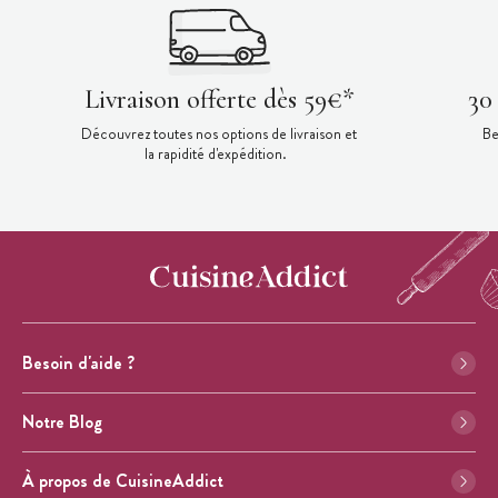
Livraison offerte dès 59€*
30
Découvrez toutes nos options de livraison et
Be
la rapidité d'expédition.
Besoin d'aide ?
Notre Blog
À propos de CuisineAddict