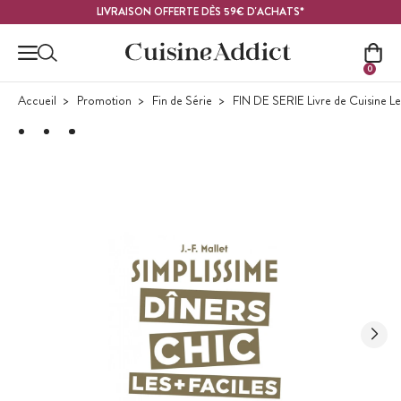
Contenu principal
LIVRAISON OFFERTE DÈS 59€ D'ACHATS*
0
Accueil
Promotion
Fin de Série
FIN DE SERIE Livre de Cuisine Les