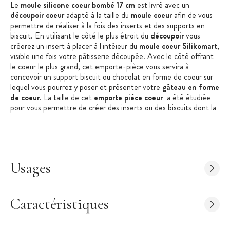
Le
moule silicone coeur bombé 17 cm
est livré avec un
découpoir coeur
adapté à la taille du
moule coeur
afin de vous
permettre de réaliser à la fois des inserts et des supports en
biscuit. En utilisant le côté le plus étroit du
découpoir
vous
créerez un insert à placer à l'intéieur du
moule coeur Silikomart
,
visible une fois votre pâtisserie découpée. Avec le côté offrant
le coeur le plus grand, cet emporte-pièce vous servira à
concevoir un support biscuit ou chocolat en forme de coeur sur
lequel vous pourrez y poser et présenter votre
gâteau en forme
de coeur
. La taille de cet
emporte pièce coeur
a été étudiée
pour vous permettre de créer des inserts ou des biscuits dont la
taille est parfaitement adaptée à celle du
moule silicone boeur
bombé 17 cm
.
Conçu dans un
silicone de qualité professionnelle
(
100%
platinium
) ce
moule silicone coeur 17 cm
est polyvalent et
Usages
vous permet de réaliser des pâtisseries nécessitant cuisson
tout comme des desserts glacés puisque les
moules
SilikoMart Professional
passent aussi bien au four qu'au
congélateur (-60°C à +230°C).
Caractéristiques