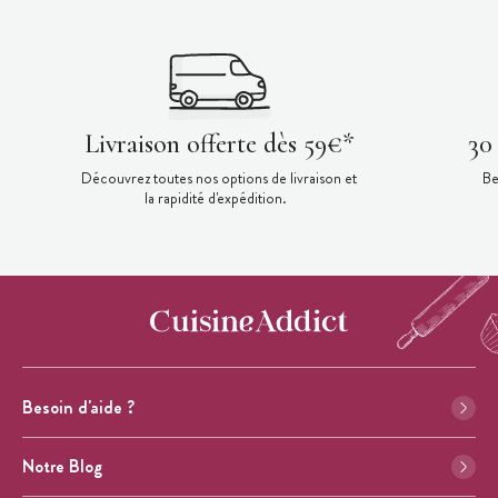
Livraison offerte dès 59€*
30
Découvrez toutes nos options de livraison et
Be
la rapidité d'expédition.
Besoin d'aide ?
Notre Blog