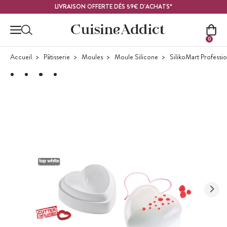
Contenu principal
LIVRAISON OFFERTE DÈS 59€ D'ACHATS*
0
Accueil
Pâtisserie
Moules
Moule Silicone
SilikoMart Professi