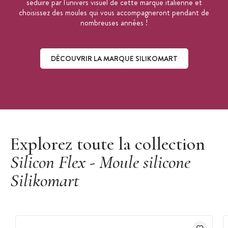
séduire par l'univers visuel de cette marque italienne et
choisissez des moules qui vous accompagneront pendant de
nombreuses années !
DÉCOUVRIR LA MARQUE SILIKOMART
Découvrir la marque Silikomart
Explorez toute la collection
Silicon Flex - Moule silicone
Silikomart