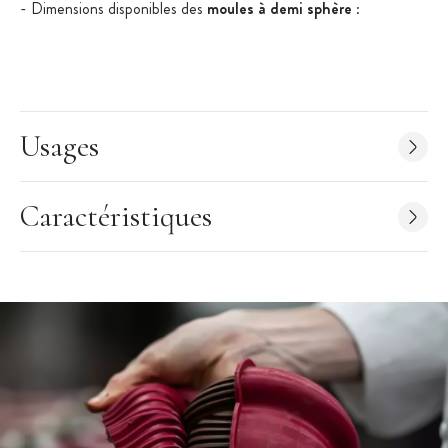
- Dimensions disponibles des
moules à demi sphère
:
D 8 cm H 4 cm, 5 figures, 120 ml
D 7 cm H 3,5 cm, 6 figures, 80 ml
D 6 cm H 3 cm, 6 figures, 60 ml
D 5 cm H 3 cm, 8 figures, 30 ml
Usages
D 4 cm H 2 cm, 15 figures, 20 ml
D 3 cm H 1,5 cm, 24 figures, 10 ml
Caractéristiques
- Four : jusqu'à 230 °C, Congélateur : jusqu'à - 60 °C
- Lave vaisselle : oui
- Le
moule en silicone
demi sphère
n'est pas adapté pour la
cuisson par le feu et sur plaque électrique. Ne jamais utiliser de
couteau dans le moule.
- Matériaux : Silicone pur, souple et non toxique pour aliments
ayant une conductivité thermique élevée. Moule silicone 100 %
Platinum.