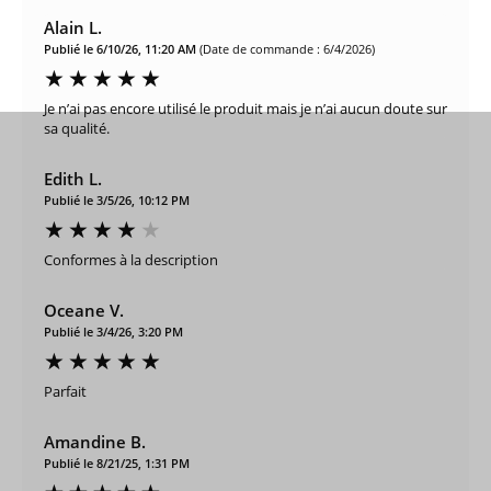
Alain L.
Publié le 6/10/26, 11:20 AM
(Date de commande : 6/4/2026)
Je n’ai pas encore utilisé le produit mais je n’ai aucun doute sur
sa qualité.
Edith L.
Publié le 3/5/26, 10:12 PM
Conformes à la description
Oceane V.
Publié le 3/4/26, 3:20 PM
Parfait
Amandine B.
Publié le 8/21/25, 1:31 PM