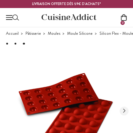
Contenu principal
LIVRAISON OFFERTE DÈS 59€ D'ACHATS*
0
Accueil
Pâtisserie
Moules
Moule Silicone
Silicon Flex - Moule