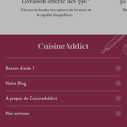
Livraison offerte dès 59€*
30
Découvrez toutes nos options de livraison et
Be
la rapidité d'expédition.
Besoin d'aide ?
Notre Blog
À propos de CuisineAddict
Nos services