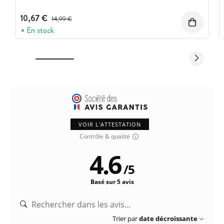
10,67 €
Prix avant réduction :
14,99 €
En stock
VOIR L'ATTESTATION
Contrôle & qualité
4.6
/
5
Basé sur 5 avis
Trier par
date décroissante