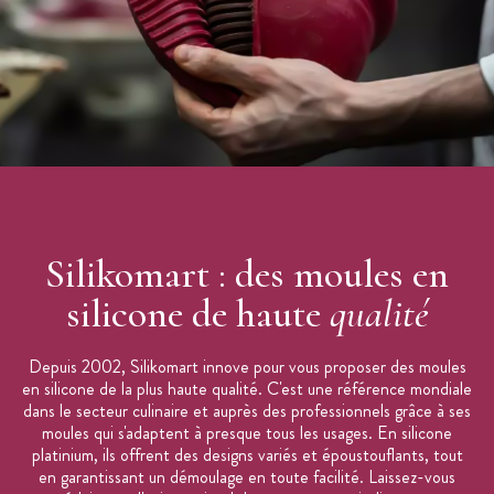
- Utilisation : Dans le four sur les grilles ou sur les plaques
perforées pour garantir une excellente qualité de cuisson.
Démoulage parfait dès la sortie du congélateur pour les
préparations congelées. Naturellement anti-adhésif, il assure un
démoulage rapide et aisé.
Silikomart : des moules en
silicone de haute
qualité
Depuis 2002, Silikomart innove pour vous proposer des moules
en silicone de la plus haute qualité. C'est une référence mondiale
dans le secteur culinaire et auprès des professionnels grâce à ses
moules qui s'adaptent à presque tous les usages. En silicone
platinium, ils offrent des designs variés et époustouflants, tout
en garantissant un démoulage en toute facilité. Laissez-vous