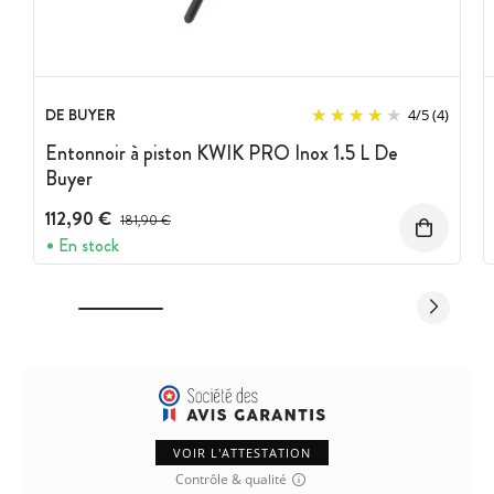
DE BUYER
4
/
5
(4)
Entonnoir à piston KWIK PRO Inox 1.5 L De
Buyer
112,90 €
Prix avant réduction :
181,90 €
En stock
VOIR L'ATTESTATION
Contrôle & qualité