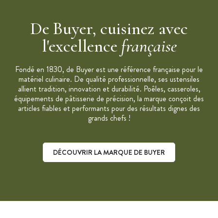
1 douille large Ø15 mm
Versement par pression sur le levier avec le pouce
De Buyer, cuisinez avec
2 anses : meilleure répartition de la charge
l'excellence
française
Mécanisme intérieur démontable avec vis papillon
Support inox avec pieds silicone inclus
Fondé en 1830, de Buyer est une référence française pour le
Utilisable au lave-vaisselle
matériel culinaire. De qualité professionnelle, ses ustensiles
allient tradition, innovation et durabilité. Poêles, casseroles,
Lavable au lave-vaisselle
équipements de pâtisserie de précision, la marque conçoit des
Entonnoir fabriqué en France
articles fiables et performants pour des résultats dignes des
Rangement des buses non utilisées sous la poignée
grands chefs !
Pour préparations liquides, crémeuses, consistantes, épaisses,
sauce avec morceaux
DÉCOUVRIR LA MARQUE DE BUYER
Découvrir la marque De Buyer