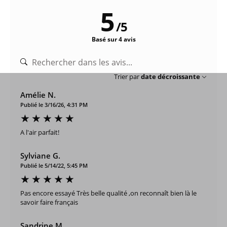
5
/
5
Basé sur 4 avis
Trier par
date décroissante
Amélie N.
Publié le 3/16/26, 4:31 PM
A l'air parfait!
Sylviane G.
Publié le 5/14/22, 5:45 PM
Pas encore essayé Très belle qualité ,on reconnaît bien là le
savoir faire français
Sandrine M.