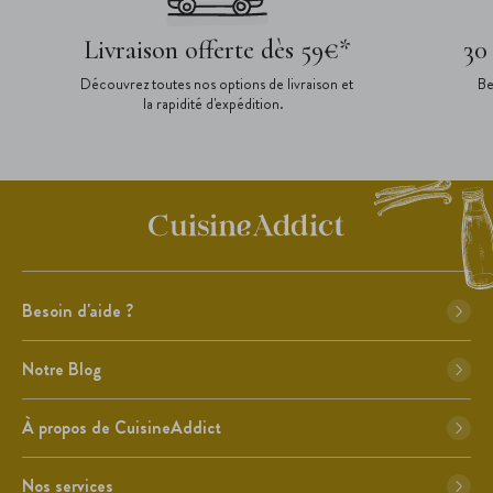
Livraison offerte dès 59€*
30
Découvrez toutes nos options de livraison et
Be
la rapidité d'expédition.
Besoin d'aide ?
Notre Blog
À propos de CuisineAddict
Nos services